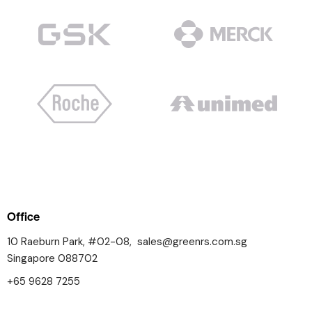
Office
10 Raeburn Park, #02-08,
sales@greenrs.com.sg
Singapore 088702
+65 9628 7255